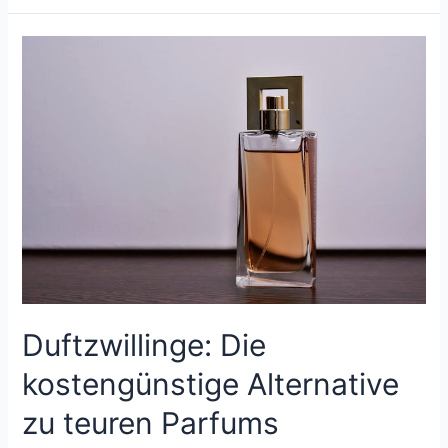
elegant
bis
sportlich:
Die
vielseitigen
Damen-
Halsketten
Duftzwillinge: Die
kostengünstige Alternative
zu teuren Parfums