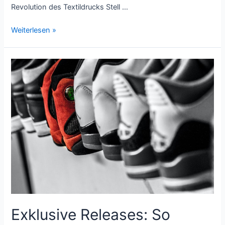
Revolution des Textildrucks Stell …
Innovative
Weiterlesen »
Textildruck-
Techniken:
Ein
Blick
in
die
Zukunft
der
Mode
Exklusive Releases: So