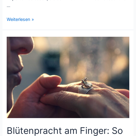
…
Kinder
Weiterlesen »
Hausschuhe:
Worauf
Eltern
beim
Kauf
achten
sollten
Blütenpracht am Finger: So