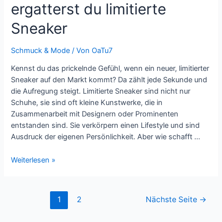
ergatterst du limitierte
Sneaker
Schmuck & Mode
/ Von
OaTu7
Kennst du das prickelnde Gefühl, wenn ein neuer, limitierter
Sneaker auf den Markt kommt? Da zählt jede Sekunde und
die Aufregung steigt. Limitierte Sneaker sind nicht nur
Schuhe, sie sind oft kleine Kunstwerke, die in
Zusammenarbeit mit Designern oder Prominenten
entstanden sind. Sie verkörpern einen Lifestyle und sind
Ausdruck der eigenen Persönlichkeit. Aber wie schafft …
Exklusive
Weiterlesen »
Releases:
So
ergatterst
Seitennummerierung
1
2
Nächste Seite
→
du
der
limitierte
Beiträge