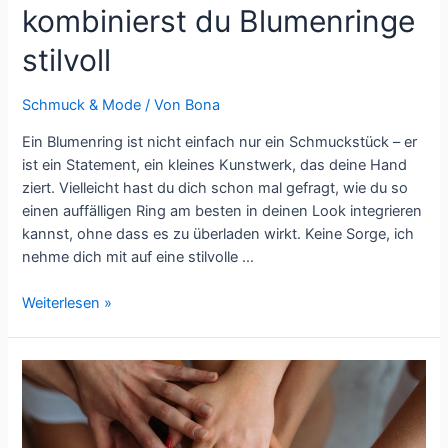
kombinierst du Blumenringe
stilvoll
Schmuck & Mode
/ Von
Bona
Ein Blumenring ist nicht einfach nur ein Schmuckstück – er
ist ein Statement, ein kleines Kunstwerk, das deine Hand
ziert. Vielleicht hast du dich schon mal gefragt, wie du so
einen auffälligen Ring am besten in deinen Look integrieren
kannst, ohne dass es zu überladen wirkt. Keine Sorge, ich
nehme dich mit auf eine stilvolle …
Blütenpracht
Weiterlesen »
am
Finger:
So
kombinierst
du
Blumenringe