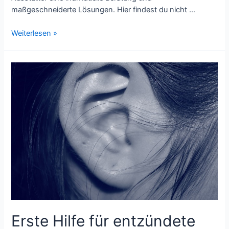
maßgeschneiderte Lösungen. Hier findest du nicht …
Der
Weiterlesen »
ultimative
Guide
für
den
perfekten
Herrenausstatter-
Besuch
Erste Hilfe für entzündete