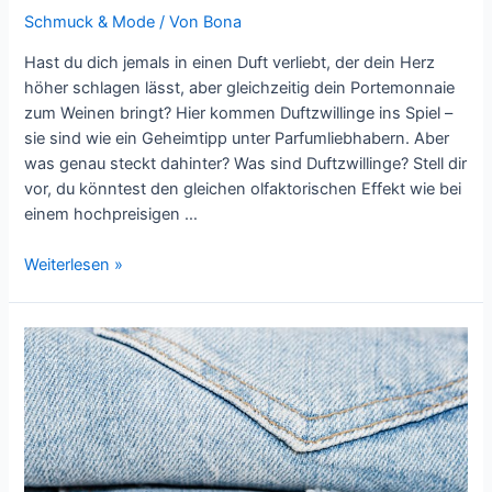
Schmuck & Mode
/ Von
Bona
Hast du dich jemals in einen Duft verliebt, der dein Herz
höher schlagen lässt, aber gleichzeitig dein Portemonnaie
zum Weinen bringt? Hier kommen Duftzwillinge ins Spiel –
sie sind wie ein Geheimtipp unter Parfumliebhabern. Aber
was genau steckt dahinter? Was sind Duftzwillinge? Stell dir
vor, du könntest den gleichen olfaktorischen Effekt wie bei
einem hochpreisigen …
Duftzwillinge:
Weiterlesen »
Die
kostengünstige
Alternative
zu
teuren
Parfums