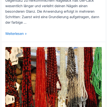
Gegensatz zu herkömmlichem Nagellack hält Gel-Lack
wesentlich länger und verleiht deinen Nägeln einen
besonderen Glanz. Die Anwendung erfolgt in mehreren
Schritten: Zuerst wird eine Grundierung aufgetragen, dann
der farbige …
UV-
Weiterlesen »
Lack
für
Nägel:
So
erstrahlen
deine
Nägel
in
neuem
Glanz