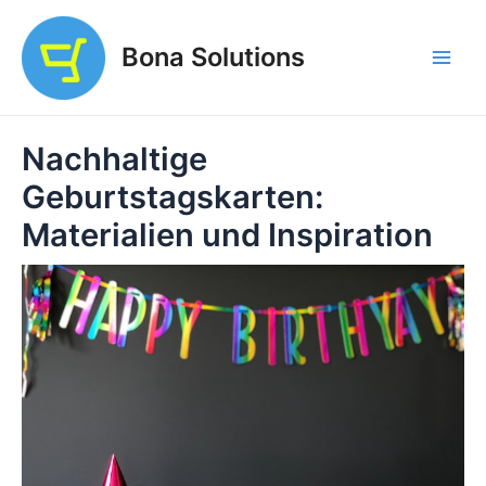
Zum
Inhalt
Bona Solutions
springen
Main
Men
Nachhaltige
Geburtstagskarten:
Materialien und Inspiration