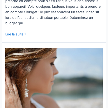
prendre en compte pour s’assurer que vous choisissez le
bon appareil. Voici quelques facteurs importants à prendre
en compte : Budget : le prix est souvent un facteur décisif
lors de l’achat d’un ordinateur portable. Déterminez un
budget qui …
Guide
Lire la suite »
d’achat
pour
les
ordinateurs
portables
des
élèves