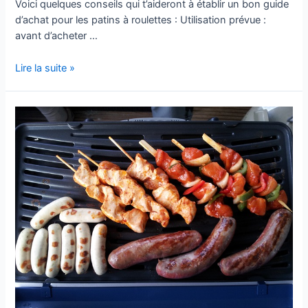
Voici quelques conseils qui t’aideront à établir un bon guide
d’achat pour les patins à roulettes : Utilisation prévue :
avant d’acheter …
Guide
Lire la suite »
d’achat
pour
les
patins
à
roulettes