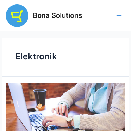
Ir
al
Bona Solutions
contenido
Main
Men
Elektronik