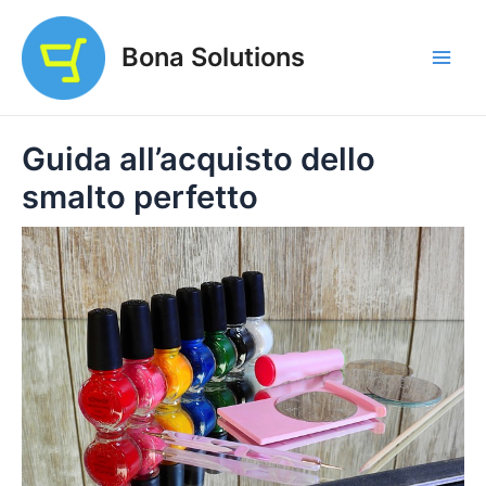
Vai
al
Bona Solutions
contenuto
Main
Men
Guida all’acquisto dello
smalto perfetto