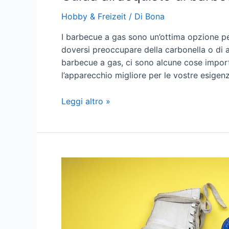
Hobby & Freizeit
/ Di
Bona
I barbecue a gas sono un’ottima opzione pe
doversi preoccupare della carbonella o di a
barbecue a gas, ci sono alcune cose import
l’apparecchio migliore per le vostre esigen
Guida
Leggi altro »
all’acquisto
di
barbecue
a
gas