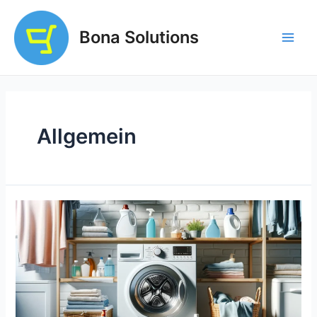
Zum
Inhalt
Bona Solutions
springen
Main
Men
Allgemein