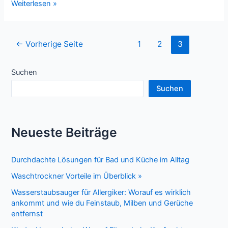
Die
Weiterlesen »
Kunst
des
Schreibens:
Seitennummerierung
←
Vorherige Seite
1
2
3
Von
der
Handschrift
Beiträge
Suchen
zu
Digital
Suchen
Neueste Beiträge
Durchdachte Lösungen für Bad und Küche im Alltag
Waschtrockner Vorteile im Überblick »
Wasserstaubsauger für Allergiker: Worauf es wirklich
ankommt und wie du Feinstaub, Milben und Gerüche
entfernst