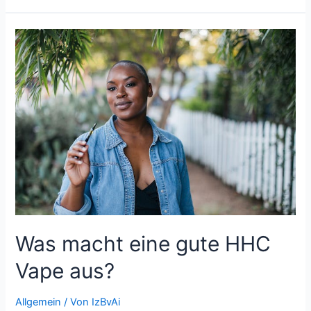
Ultimative
Guide
zu
Schmucktrends:
Silber
Creolen
Was macht eine gute HHC
Vape aus?
Allgemein
/ Von
IzBvAi