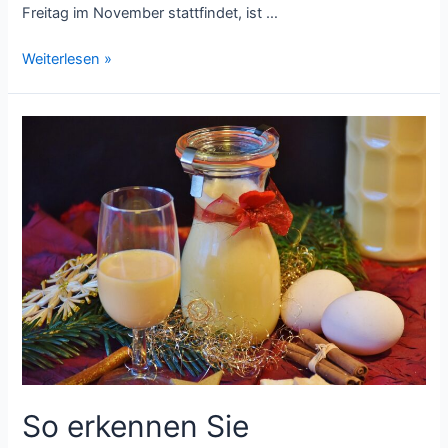
Freitag im November stattfindet, ist …
Der
Weiterlesen »
Sparkalender:
Diese
Deal-
Tage
sollte
jeder
kennen
So erkennen Sie